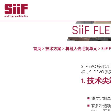
Cookie管理面板
SiiF FL
首页
>
技术方案
>
机器人去毛刺单元
>
SiiF 
SiiF EVO系
样，SiiF E
1. 技
通过定制单
有多种选项