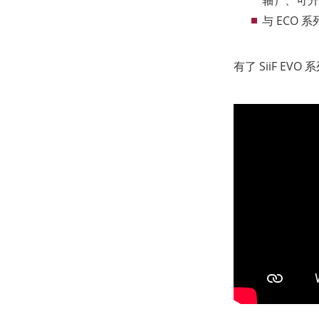
轴）、可升
与 ECO
有了 SiiF 