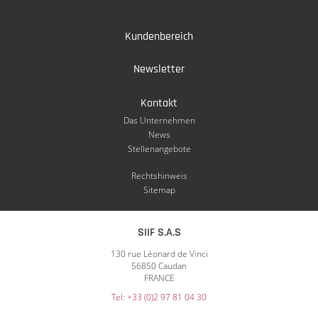
Kundenbereich
Newsletter
Kontakt
Das Unternehmen
News
Stellenangebote
Rechtshinweis
Sitemap
SIIF S.A.S
130 rue Léonard de Vinci
56850 Caudan
FRANCE
Tel: +33 (0)2 97 81 04 30