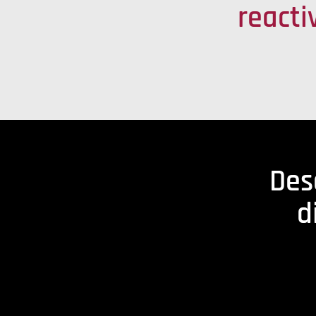
reacti
Des
d