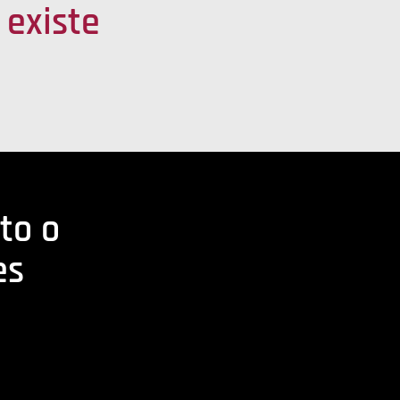
 existe
to o
es