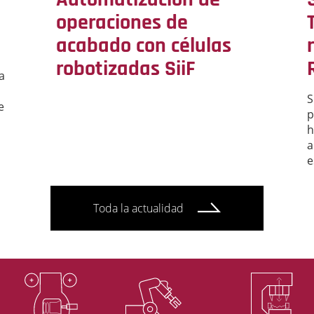
operaciones de
acabado con células
robotizadas SiiF
a
S
e
p
h
a
e
Toda la actualidad