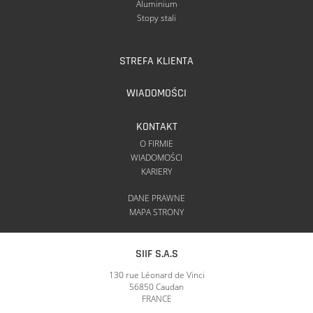
Aluminium
Stopy stali
STREFA KLIENTA
WIADOMOŚCI
KONTAKT
O FIRMIE
WIADOMOŚCI
KARIERY
DANE PRAWNE
MAPA STRONY
SIIF S.A.S
130 rue Léonard de Vinci
56850 Caudan
FRANCE