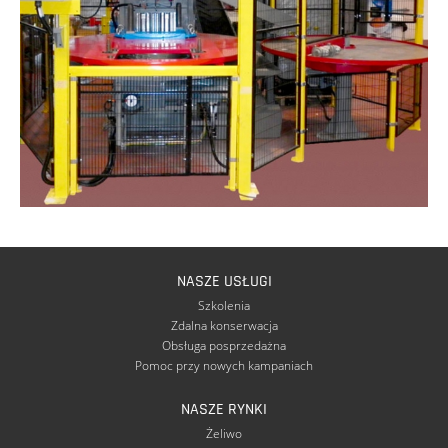
NASZE USŁUGI
Szkolenia
Zdalna konserwacja
Obsługa posprzedażna
Pomoc przy nowych kampaniach
NASZE RYNKI
Żeliwo