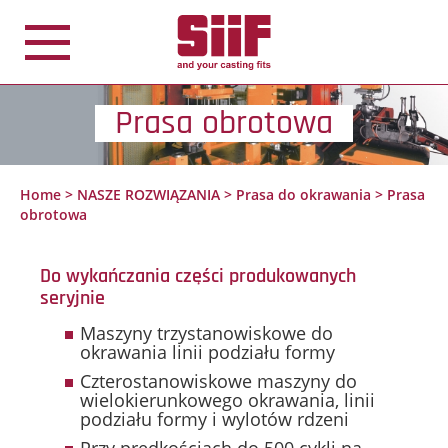
Panel zarządzania plikami cookies
Prasa obrotowa
Home
>
NASZE ROZWIĄZANIA
>
Prasa do okrawania
>
Prasa
obrotowa
Do wykańczania części produkowanych
seryjnie
Maszyny trzystanowiskowe do
okrawania linii podziału formy
Czterostanowiskowe maszyny do
wielokierunkowego okrawania, linii
podziału formy i wylotów rdzeni