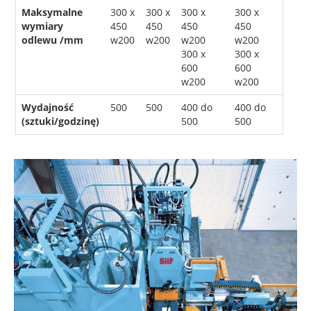
Maksymalne
300 x
300 x
300 x
300 x
wymiary
450
450
450
450
odlewu /mm
w200
w200
w200
w200
300 x
300 x
600
600
w200
w200
Wydajność
500
500
400 do
400 do
(sztuki/godzinę)
500
500