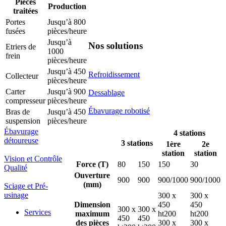
Pièces
Production
traitées
Portes
Jusqu’à 800
fusées
pièces/heure
Jusqu’à
Nos solutions
Etriers de
1000
frein
pièces/heure
Jusqu’à 450
Refroidissement
Collecteur
pièces/heure
Carter
Jusqu’à 900
Dessablage
compresseur
pièces/heure
Ébavurage robotisé
Bras de
Jusqu’à 450
suspension
pièces/heure
Ébavurage
4 stations
détoureuse
3 stations
1ère
2e
station
station
Vision et Contrôle
Force (T)
80
150
150
30
Qualité
Ouverture
900
900
900/1000
900/1000
(mm)
Sciage et Pré-
usinage
300 x
300 x
Dimension
450
450
300 x
300 x
Services
maximum
ht200
ht200
450
450
des pièces
300 x
300 x