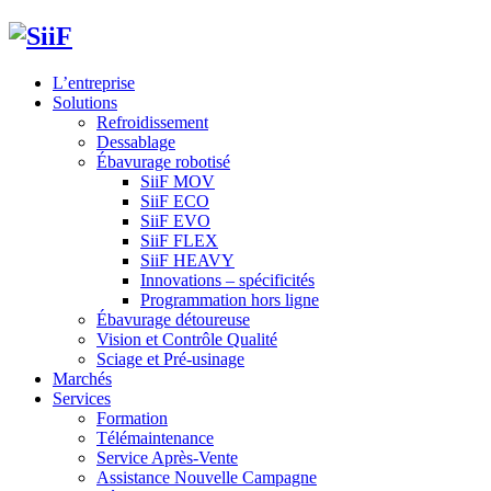
L’entreprise
Solutions
Refroidissement
Dessablage
Ébavurage robotisé
SiiF MOV
SiiF ECO
SiiF EVO
SiiF FLEX
SiiF HEAVY
Innovations – spécificités
Programmation hors ligne
Ébavurage détoureuse
Vision et Contrôle Qualité
Sciage et Pré-usinage
Marchés
Services
Formation
Télémaintenance
Service Après-Vente
Assistance Nouvelle Campagne