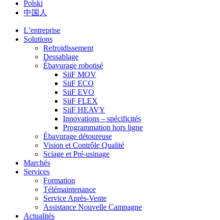
Polski
中国人
L’entreprise
Solutions
Refroidissement
Dessablage
Ébavurage robotisé
SiiF MOV
SiiF ECO
SiiF EVO
SiiF FLEX
SiiF HEAVY
Innovations – spécificités
Programmation hors ligne
Ébavurage détoureuse
Vision et Contrôle Qualité
Sciage et Pré-usinage
Marchés
Services
Formation
Télémaintenance
Service Après-Vente
Assistance Nouvelle Campagne
Actualités