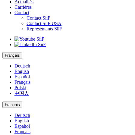
Actualités
Carrières
Contact
Contact SiiF
Contact SiiF USA
Représentants SiiF
Français
Deutsch
English
Español
Français
Polski
中国人
Français
Deutsch
English
Español
Français