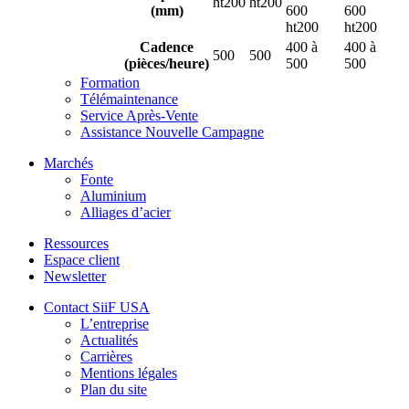
ht200
ht200
(mm)
600
600
ht200
ht200
Cadence
400 à
400 à
500
500
(pièces/heure)
500
500
Formation
Télémaintenance
Service Après-Vente
Assistance Nouvelle Campagne
Marchés
Fonte
Aluminium
Alliages d’acier
Ressources
Espace client
Newsletter
Contact SiiF USA
L’entreprise
Actualités
Carrières
Mentions légales
Plan du site