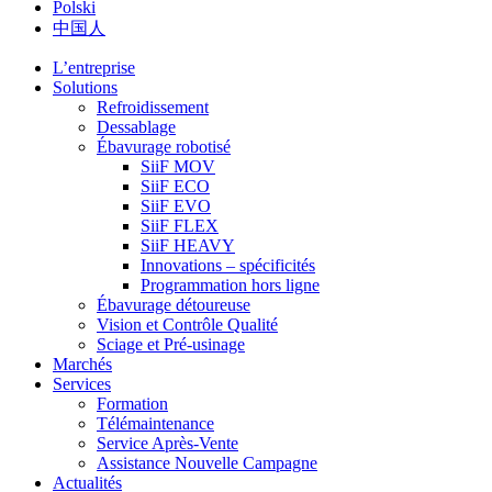
Polski
中国人
L’entreprise
Solutions
Refroidissement
Dessablage
Ébavurage robotisé
SiiF MOV
SiiF ECO
SiiF EVO
SiiF FLEX
SiiF HEAVY
Innovations – spécificités
Programmation hors ligne
Ébavurage détoureuse
Vision et Contrôle Qualité
Sciage et Pré-usinage
Marchés
Services
Formation
Télémaintenance
Service Après-Vente
Assistance Nouvelle Campagne
Actualités