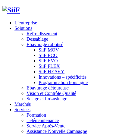
L’entreprise
Solutions
Refroidissement
Dessablage
Ébavurage robotisé
SiiF MOV
SiiF ECO
SiiF EVO
SiiF FLEX
SiiF HEAVY
Innovations – spécificités
Programmation hors ligne
Ébavurage détoureuse
Vision et Contrôle Qualité
Sciage et Pré-usinage
Marchés
Services
Formation
Télémaintenance
Service Après-Vente
Assistance Nouvelle Campagne