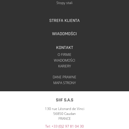
Stopy stali
STREFA KLIENTA
WIADOMOŚCI
KONTAKT
O FIRMIE
WIADOMOŚCI
KARIERY
DANE PRAWNE
MAPA STRONY
SIIF S.A.S
130 rue Léonard de Vinci
56850 Caudan
FRANCE
Tel: +33 (0)2 97 81 04 30