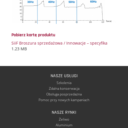
Pobierz kartę produktu
SiiF Broszura sprzedażowa / Innowacje – specyfika
1.23 MB
NASZE USŁUGI
Szkolenia
Zdalna konserwacja
Obsługa posprzedażna
Pomoc przy nowych kampaniach
NASZE RYNKI
Żeliwo
Aluminium