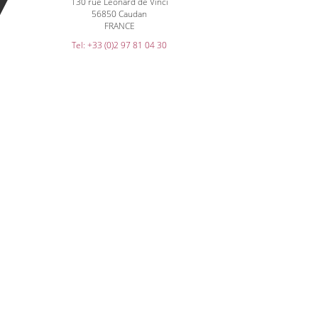
130 rue Léonard de Vinci
56850 Caudan
FRANCE
Tel: +33 (0)2 97 81 04 30