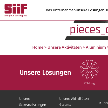
Cookie-Einstellungen
Das Unternehmen
Unsere Lösungen
Un
pieces_
Home
>
Unsere Aktivitäten
>
Aluminium
Unsere Lösungen
Kühlung
Unsere
Unsere Aktivitäten
Kund
Dienstleistungen
Schulung
Gusseisen