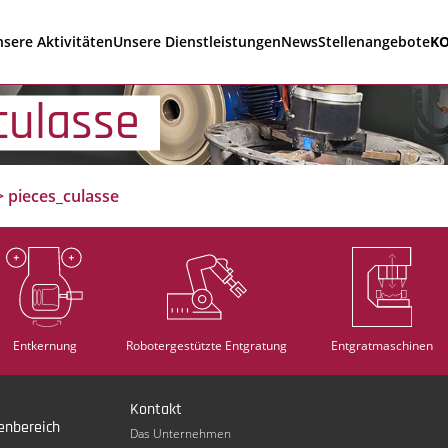
sere Aktivitäten
Unsere Dienstleistungen
News
Stellenangebote
K
culasse
>
pieces_culasse
Entkernung
Robotergestützte Entgratung
Entgratmaschinen
Kontakt
enbereich
Das Unternehmen