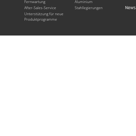
Fernwartung
Aluminium
Newsl
After-Sales-Service
Stahllegierungen
Unterstützung für neue
Produktprogramme