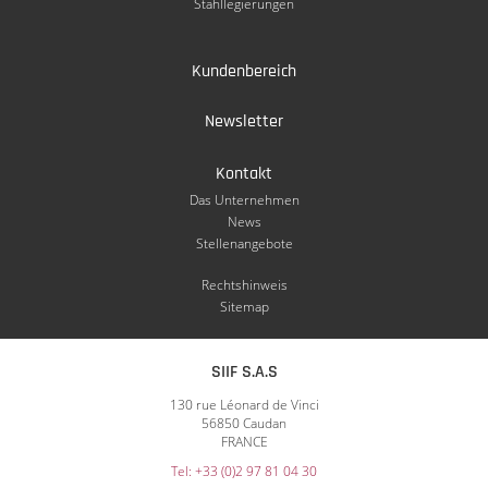
Stahllegierungen
Kundenbereich
Newsletter
Kontakt
Das Unternehmen
News
Stellenangebote
Rechtshinweis
Sitemap
SIIF S.A.S
130 rue Léonard de Vinci
56850 Caudan
FRANCE
Tel: +33 (0)2 97 81 04 30