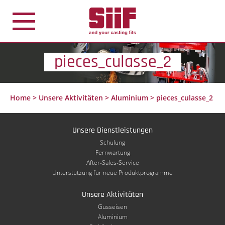
Cookie-Einstellungen
pieces_culasse_2
Home
>
Unsere Aktivitäten
>
Aluminium
>
pieces_culasse_2
Unsere Dienstleistungen
Schulung
Fernwartung
After-Sales-Service
Unterstützung für neue Produktprogramme
Unsere Aktivitäten
Gusseisen
Aluminium