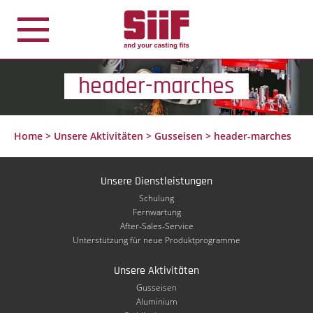
Cookie-Einstellungen
header-marches
Home
>
Unsere Aktivitäten
>
Gusseisen
>
header-marches
Unsere Dienstleistungen
Schulung
Fernwartung
After-Sales-Service
Unterstützung für neue Produktprogramme
Unsere Aktivitäten
Gusseisen
Aluminium