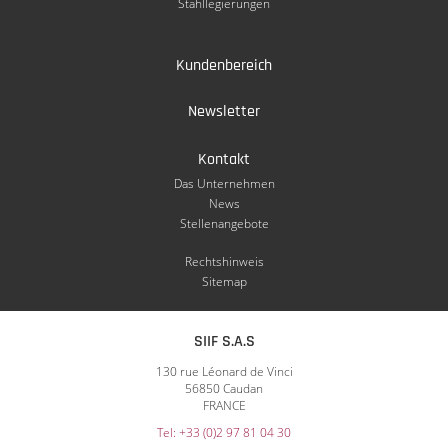
Stahllegierungen
Kundenbereich
Newsletter
Kontakt
Das Unternehmen
News
Stellenangebote
Rechtshinweis
Sitemap
SIIF S.A.S
130 rue Léonard de Vinci
56850 Caudan
FRANCE
Tel: +33 (0)2 97 81 04 30