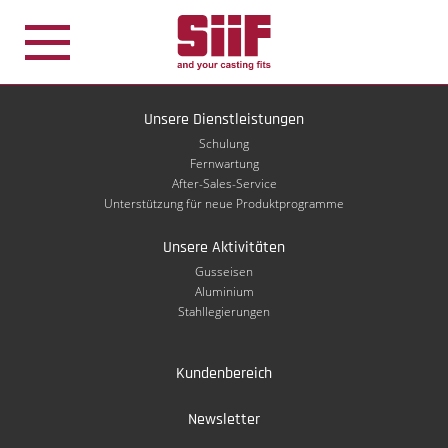
Cookie-Einstellungen
Unsere Dienstleistungen
Schulung
Fernwartung
After-Sales-Service
Unterstützung für neue Produktprogramme
Unsere Aktivitäten
Gusseisen
Aluminium
Stahllegierungen
Kundenbereich
Newsletter