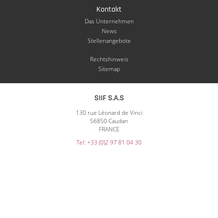
Kontakt
Das Unternehmen
News
Stellenangebote
Rechtshinweis
Sitemap
SIIF S.A.S
130 rue Léonard de Vinci
56850 Caudan
FRANCE
Tel: +33 (0)2 97 81 04 30