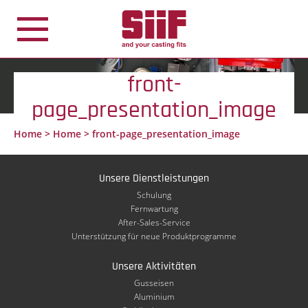
Cookie-Einstellungen
front-
page_presentation_image
Home
>
Home
>
front-page_presentation_image
Unsere Dienstleistungen
Schulung
Fernwartung
After-Sales-Service
Unterstützung für neue Produktprogramme
Unsere Aktivitäten
Gusseisen
Aluminium