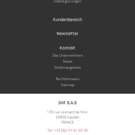
Stahllegierungen
Kundenbereich
Newsletter
Kontakt
Das Unternehmen
News
Stellenangebote
Rechtshinweis
Sitemap
SIIF S.A.S
130 rue Léonard de Vinci
56850 Caudan
FRANCE
Tel: +33 (0)2 97 81 04 30