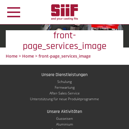
Cookie-Einstellungen
front-
page_services_image
Home
>
Home
>
front-page_services_image
Unsere Dienstleistungen
Schulung
Fernwartung
After-Sales-Service
Unterstützung für neue Produktprogramme
Unsere Aktivitäten
Gusseisen
Aluminium