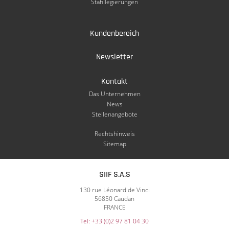
Stahllegierungen
Kundenbereich
Newsletter
Kontakt
Das Unternehmen
News
Stellenangebote
Rechtshinweis
Sitemap
SIIF S.A.S
130 rue Léonard de Vinci
56850 Caudan
FRANCE
Tel: +33 (0)2 97 81 04 30