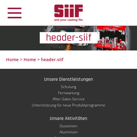
Cookie-Einstellungen
header-siif
Home
>
Home
>
header-siif
Unsere Dienstleistungen
Schulung
Fernwartung
After-Sales-Service
Unterstützung für neue Produktprogramme
Unsere Aktivitäten
Gusseisen
Aluminium