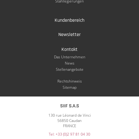
Stahllegierungen
Kundenbereich
Newsletter
Kontakt
Das Unternehmen
News
Stellenangebote
Rechtshinweis
Sitemap
SIIF S.A.S
130 rue Léonard de Vinci
56850 Caudan
FRANCE
Tel: +33 (0)2 97 81 04 30