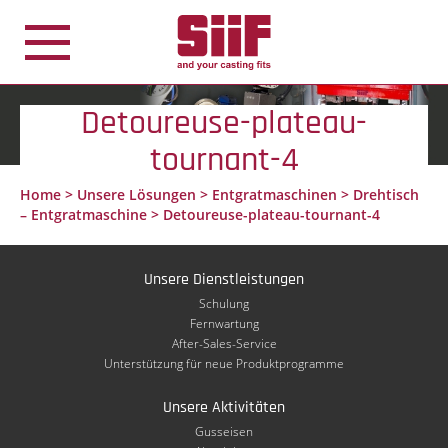
Cookie-Einstellungen
Detoureuse-plateau-
tournant-4
Home
>
Unsere Lösungen
>
Entgratmaschinen
>
Drehtisch
– Entgratmaschine
>
Detoureuse-plateau-tournant-4
Unsere Dienstleistungen
Schulung
Fernwartung
After-Sales-Service
Unterstützung für neue Produktprogramme
Unsere Aktivitäten
Gusseisen