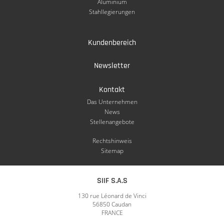
Aluminium
Stahllegierungen
Kundenbereich
Newsletter
Kontakt
Das Unternehmen
News
Stellenangebote
Rechtshinweis
Sitemap
SIIF S.A.S
130 rue Léonard de Vinci
56850 Caudan
FRANCE