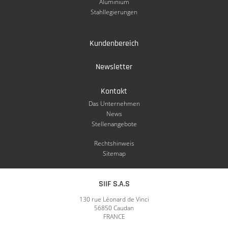
Aluminium
Stahllegierungen
Kundenbereich
Newsletter
Kontakt
Das Unternehmen
News
Stellenangebote
Rechtshinweis
Sitemap
SIIF S.A.S
130 rue Léonard de Vinci
56850 Caudan
FRANCE