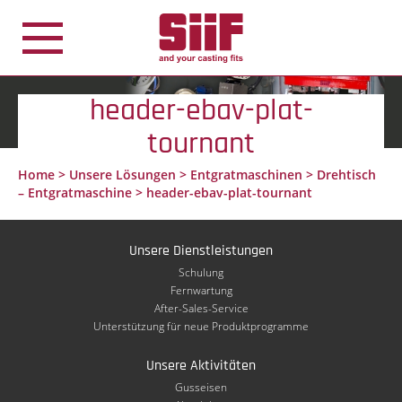
Cookie-Einstellungen
header-ebav-plat-
tournant
Home
>
Unsere Lösungen
>
Entgratmaschinen
>
Drehtisch
– Entgratmaschine
>
header-ebav-plat-tournant
Unsere Dienstleistungen
Schulung
Fernwartung
After-Sales-Service
Unterstützung für neue Produktprogramme
Unsere Aktivitäten
Gusseisen