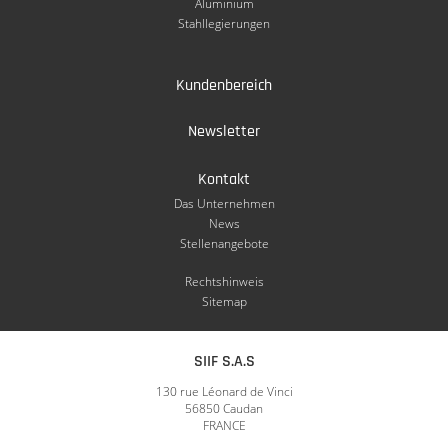
Aluminium
Stahllegierungen
Kundenbereich
Newsletter
Kontakt
Das Unternehmen
News
Stellenangebote
Rechtshinweis
Sitemap
SIIF S.A.S
130 rue Léonard de Vinci
56850 Caudan
FRANCE