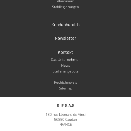
Aluminium
Stahllegierungen
Kundenbereich
Newsletter
Kontakt
Das Unternehmen
News
Stellenangebote
Rechtshinweis
Sitemap
SIIF S.A.S
130 rue Léonard de Vinci
56850 Caudan
FRANCE