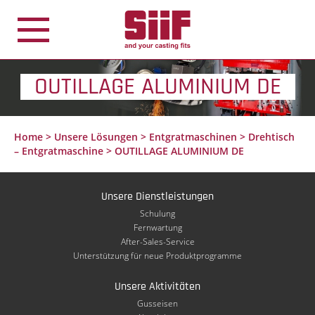
Cookie-Einstellungen
OUTILLAGE ALUMINIUM DE
Home
>
Unsere Lösungen
>
Entgratmaschinen
>
Drehtisch
– Entgratmaschine
>
OUTILLAGE ALUMINIUM DE
Unsere Dienstleistungen
Schulung
Fernwartung
After-Sales-Service
Unterstützung für neue Produktprogramme
Unsere Aktivitäten
Gusseisen