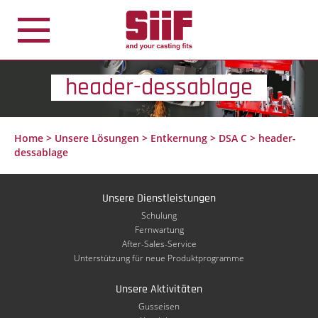
Cookie-Einstellungen
header-dessablage
Home
>
Unsere Lösungen
>
Entkernung
>
DSA C
>
header-
dessablage
Unsere Dienstleistungen
Schulung
Fernwartung
After-Sales-Service
Unterstützung für neue Produktprogramme
Unsere Aktivitäten
Gusseisen