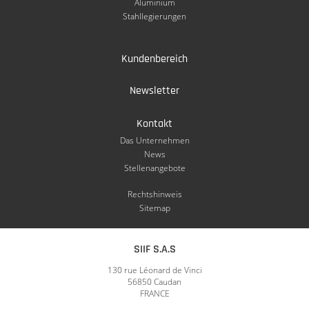
Aluminium
Stahllegierungen
Kundenbereich
Newsletter
Kontakt
Das Unternehmen
News
Stellenangebote
Rechtshinweis
Sitemap
SIIF S.A.S
130 rue Léonard de Vinci
56850 Caudan
FRANCE