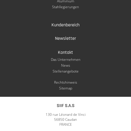
Aluminium
Stahllegierungen
Kundenbereich
Newsletter
Kontakt
Das Unternehmen
News
Stellenangebote
Rechtshinweis
Sitemap
SIIF S.A.S
130 rue Léonard de Vinci
56850 Caudan
FRANCE