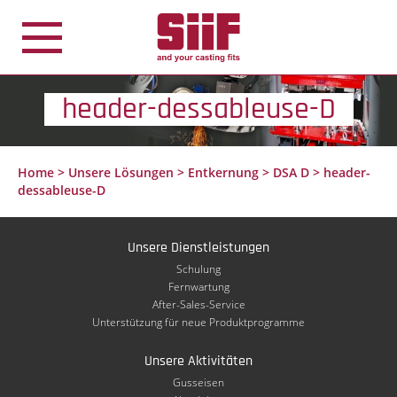
Cookie-Einstellungen
header-dessableuse-D
Home
>
Unsere Lösungen
>
Entkernung
>
DSA D
>
header-
dessableuse-D
Unsere Dienstleistungen
Schulung
Fernwartung
After-Sales-Service
Unterstützung für neue Produktprogramme
Unsere Aktivitäten
Gusseisen