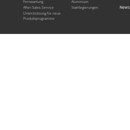
Fernwartung
Aluminium
Newsl
After-Sales-Service
Stahllegierungen
Unterstützung für neue
Produktprogramme