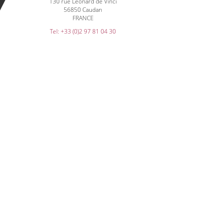
130 rue Léonard de Vinci
56850 Caudan
FRANCE
Tel: +33 (0)2 97 81 04 30