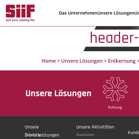
Cookie-Einstellungen
Das Unternehmen
Unsere Lösungen
Un
header
Home
>
Unsere Lösungen
>
Entkernung
Unsere Lösungen
Kühlung
Unsere
Unsere Aktivitäten
Kund
Dienstleistungen
Schulung
Gusseisen