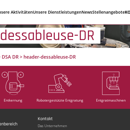
sere Aktivitäten
Unsere Dienstleistungen
News
Stellenangebote
K
-dessableuse-DR
>
DSA DR
>
header-dessableuse-DR
Entkernung
Robotergestützte Entgratung
Entgratmaschinen
Kontakt
enbereich
Das Unternehmen