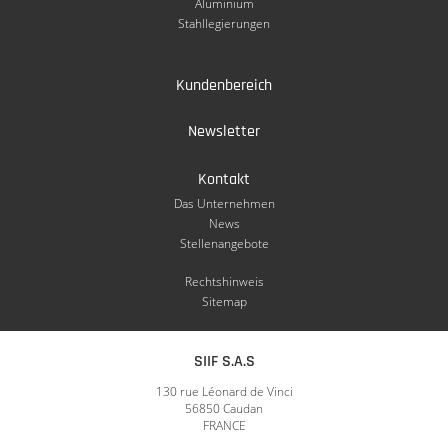
Aluminium
Stahllegierungen
Kundenbereich
Newsletter
Kontakt
Das Unternehmen
News
Stellenangebote
Rechtshinweis
Sitemap
SIIF S.A.S
130 rue Léonard de Vinci
56850 Caudan
FRANCE