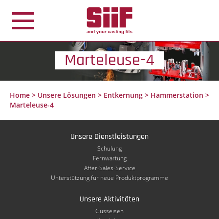
Cookie-Einstellungen
Marteleuse-4
Home
>
Unsere Lösungen
>
Entkernung
>
Hammerstation
>
Marteleuse-4
Unsere Dienstleistungen
Schulung
Fernwartung
After-Sales-Service
Unterstützung für neue Produktprogramme
Unsere Aktivitäten
Gusseisen