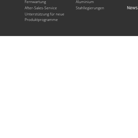
Fernwartung
Aluminium
Newsl
After-Sales-Service
Stahllegierungen
Unterstützung für neue
Produktprogramme