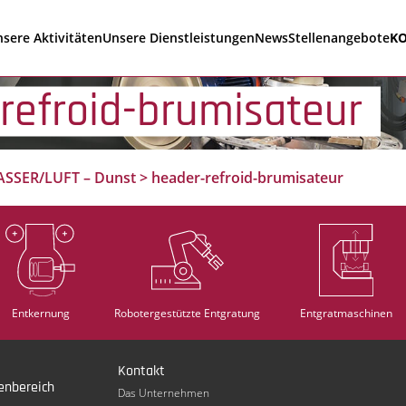
sere Aktivitäten
Unsere Dienstleistungen
News
Stellenangebote
K
refroid-brumisateur
SSER/LUFT – Dunst
>
header-refroid-brumisateur
Entkernung
Robotergestützte Entgratung
Entgratmaschinen
Kontakt
enbereich
Das Unternehmen