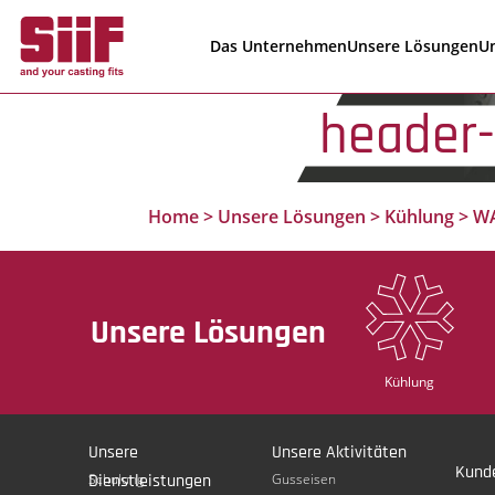
Cookie-Einstellungen
Das Unternehmen
Unsere Lösungen
Un
header-
Home
>
Unsere Lösungen
>
Kühlung
>
WA
Unsere Lösungen
Kühlung
Unsere
Unsere Aktivitäten
Kund
Dienstleistungen
Schulung
Gusseisen