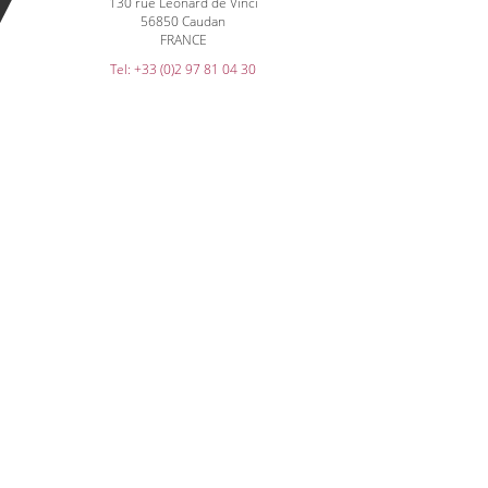
130 rue Léonard de Vinci
56850 Caudan
FRANCE
Tel: +33 (0)2 97 81 04 30