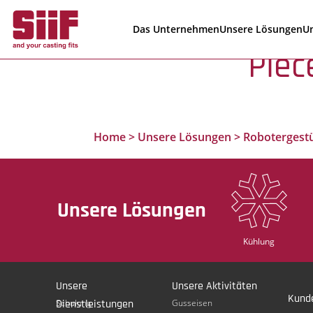
Cookie-Einstellungen
Das Unternehmen
Unsere Lösungen
Un
Piè
Home
>
Unsere Lösungen
>
Robotergestü
Unsere Lösungen
Kühlung
Unsere
Unsere Aktivitäten
Kund
Dienstleistungen
Schulung
Gusseisen