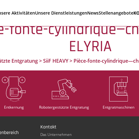
sere Aktivitäten
Unsere Dienstleistungen
News
Stellenangebote
K
ce-fonte-cylindrique—
ELYRIA
tzte Entgratung
>
SiiF HEAVY
>
Pièce-fonte-cylindrique—
Entkernung
Robotergestützte Entgratung
Entgratmaschinen
Kontakt
enbereich
Das Unternehmen