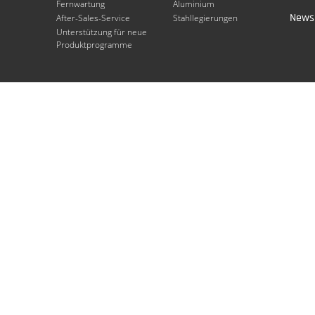
Fernwartung
Aluminium
Newsl
After-Sales-Service
Stahllegierungen
Unterstützung für neue
Produktprogramme