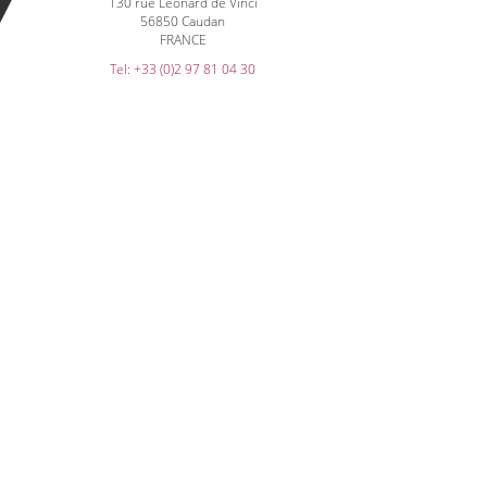
130 rue Léonard de Vinci
56850 Caudan
FRANCE
Tel: +33 (0)2 97 81 04 30