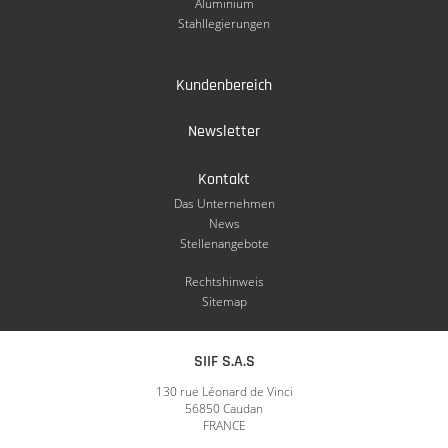
Aluminium
Stahllegierungen
Kundenbereich
Newsletter
Kontakt
Das Unternehmen
News
Stellenangebote
Rechtshinweis
Sitemap
SIIF S.A.S
130 rue Léonard de Vinci
56850 Caudan
FRANCE