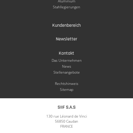
Aluminium
Stahllegierungen
Kundenbereich
Newsletter
Kontakt
Das Unternehmen
News
Stellenangebote
Rechtshinweis
Sitemap
SIIF S.A.S
130 rue Léonard de Vinci
56850 Caudan
FRANCE