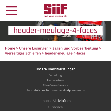
Cookie-Einstellungen
header-meulage-4-faces
Home
>
Unsere Lösungen
>
Sägen und Vorbearbeitung
>
Vierseitiges Schleifen
>
header-meulage-4-faces
Unsere Dienstleistungen
Schulung
Fernwartung
After-Sales-Service
Unterstützung für neue Produktprogramme
Unsere Aktivitäten
Gusseisen