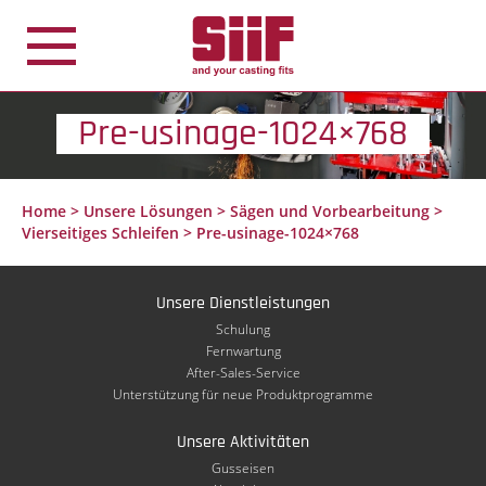
Cookie-Einstellungen
Pre-usinage-1024×768
Home
>
Unsere Lösungen
>
Sägen und Vorbearbeitung
>
Vierseitiges Schleifen
>
Pre-usinage-1024×768
Unsere Dienstleistungen
Schulung
Fernwartung
After-Sales-Service
Unterstützung für neue Produktprogramme
Unsere Aktivitäten
Gusseisen