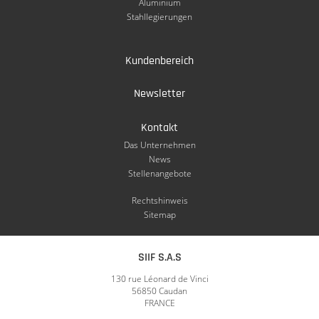
Aluminium
Stahllegierungen
Kundenbereich
Newsletter
Kontakt
Das Unternehmen
News
Stellenangebote
Rechtshinweis
Sitemap
SIIF S.A.S
130 rue Léonard de Vinci
56850 Caudan
FRANCE