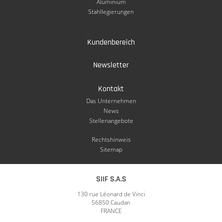
Aluminium
Stahllegierungen
Kundenbereich
Newsletter
Kontakt
Das Unternehmen
News
Stellenangebote
Rechtshinweis
Sitemap
SIIF S.A.S
130 rue Léonard de Vinci
56850 Caudan
FRANCE