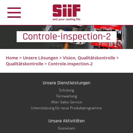
Cookie-Einstellungen
Controle-inspection-2
Home
>
Unsere Lösungen
>
Vision, Qualitätskontrolle
>
Qualitätskontrolle
>
Controle-inspection-2
Unsere Dienstleistungen
Schulung
Fernwartung
After-Sales-Service
Unterstützung für neue Produktprogramme
Unsere Aktivitäten
Gusseisen