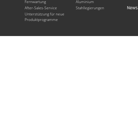
Fernwartung
Aluminium
Newsl
After-Sales-Service
Stahllegierungen
Unterstützung für neue
Produktprogramme