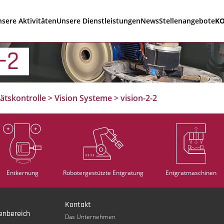
sere Aktivitäten
Unsere Dienstleistungen
News
Stellenangebote
K
-2
tätskontrolle
>
Vision Systeme
>
vision-2-2
Entkernung
Robotergestützte Entgratung
Entgratmaschinen
Kontakt
enbereich
Das Unternehmen