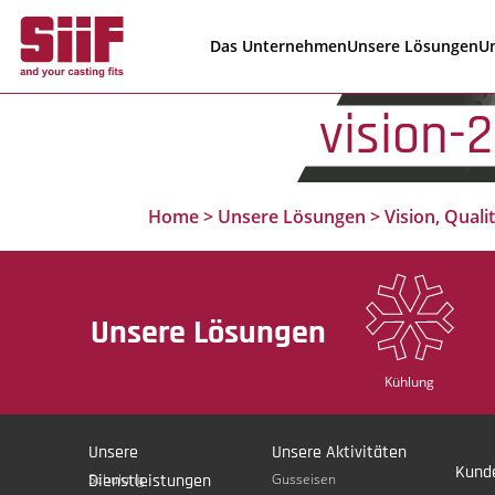
Cookie-Einstellungen
Das Unternehmen
Unsere Lösungen
Un
vision-2
Home
>
Unsere Lösungen
>
Vision, Quali
Unsere Lösungen
Kühlung
Unsere
Unsere Aktivitäten
Kund
Dienstleistungen
Schulung
Gusseisen