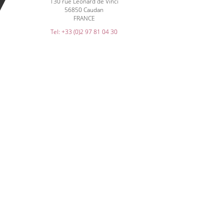
130 rue Léonard de Vinci
56850 Caudan
FRANCE
Tel: +33 (0)2 97 81 04 30