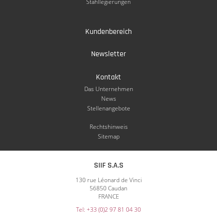
Stahllegierungen
Kundenbereich
Newsletter
Kontakt
Das Unternehmen
News
Stellenangebote
Rechtshinweis
Sitemap
SIIF S.A.S
130 rue Léonard de Vinci
56850 Caudan
FRANCE
Tel: +33 (0)2 97 81 04 30