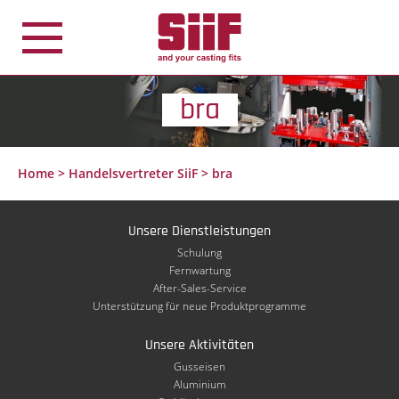
Cookie-Einstellungen
bra
Home
>
Handelsvertreter SiiF
>
bra
Unsere Dienstleistungen
Schulung
Fernwartung
After-Sales-Service
Unterstützung für neue Produktprogramme
Unsere Aktivitäten
Gusseisen
Aluminium