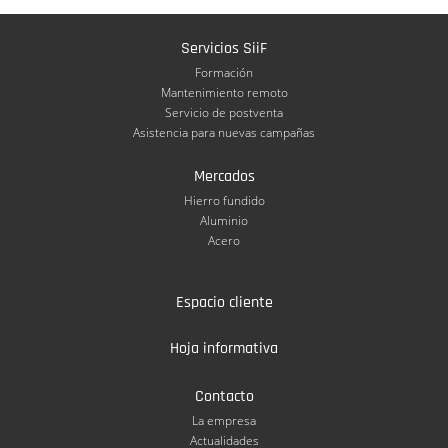
Servicios SiiF
Formación
Mantenimiento remoto
Servicio de postventa
Asistencia para nuevas campañas
Mercados
Hierro fundido
Aluminio
Acero
Espacio cliente
Hoja informativa
Contacto
La empresa
Actualidades