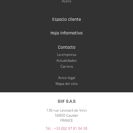
Acero
Espacio cliente
Hoja informativa
Contacto
La empresa
Actualidades
Carrera
Aviso legal
Mapa del sitio
SIIF S.A.S
130 rue Léonard de Vinci
56850 Caudan
FRANCE
Tél. : +33 (0)2 97 81 04 30