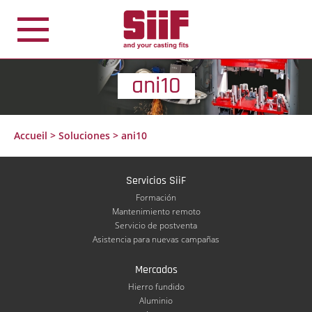
Panel de gestión de cookies
ani10
Accueil
>
Soluciones
>
ani10
Servicios SiiF
Formación
Mantenimiento remoto
Servicio de postventa
Asistencia para nuevas campañas
Mercados
Hierro fundido
Aluminio