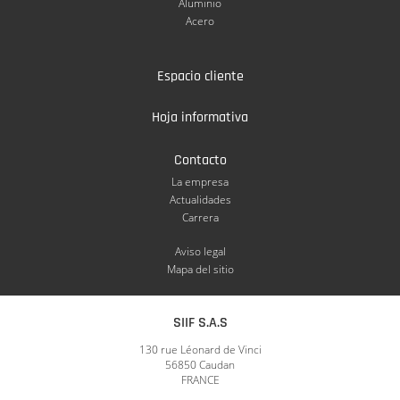
Aluminio
Acero
Espacio cliente
Hoja informativa
Contacto
La empresa
Actualidades
Carrera
Aviso legal
Mapa del sitio
SIIF S.A.S
130 rue Léonard de Vinci
56850 Caudan
FRANCE