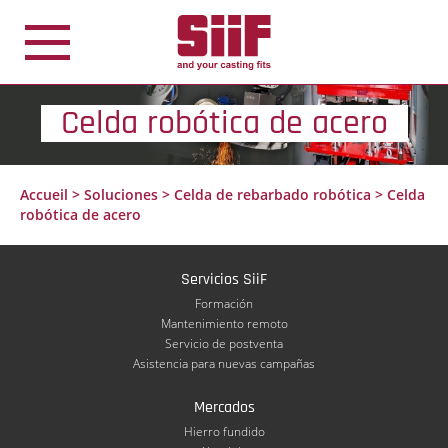
Panel de gestión de cookies
Celda robótica de acero
Accueil
>
Soluciones
>
Celda de rebarbado robótica
>
Celda
robótica de acero
Servicios SiiF
Formación
Mantenimiento remoto
Servicio de postventa
Asistencia para nuevas campañas
Mercados
Hierro fundido