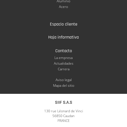
Aluminio
Acero
Espacio cliente
Hoja informativa
Contacto
La empresa
Actualidades
Carrera
Aviso legal
Mapa del sitio
SIIF S.A.S
130 rue Léonard de Vinci
56850 Caudan
FRANCE