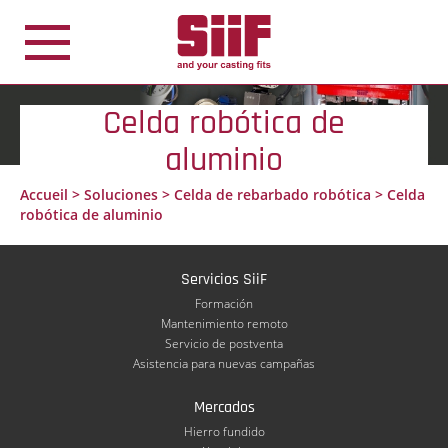
Panel de gestión de cookies
Celda robótica de
aluminio
Accueil
>
Soluciones
>
Celda de rebarbado robótica
>
Celda
robótica de aluminio
Servicios SiiF
Formación
Mantenimiento remoto
Servicio de postventa
Asistencia para nuevas campañas
Mercados
Hierro fundido