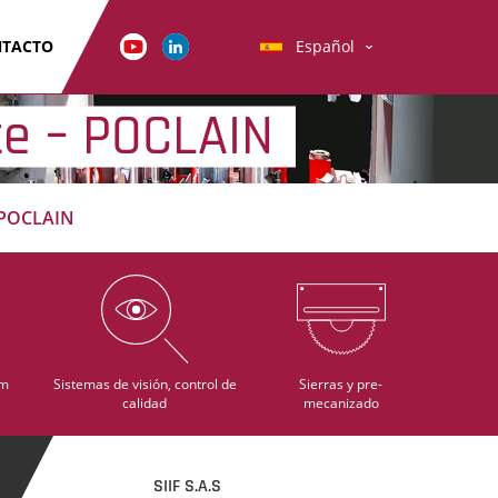
TACTO
Español
te – POCLAIN
– POCLAIN
im
Sistemas de visión, control de
Sierras y pre-
calidad
mecanizado
SIIF S.A.S