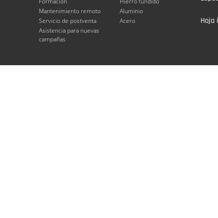
Formación
Hierro fundido
Mantenimiento remoto
Aluminio
Hoja 
Servicio de postventa
Acero
Asistencia para nuevas
campañas