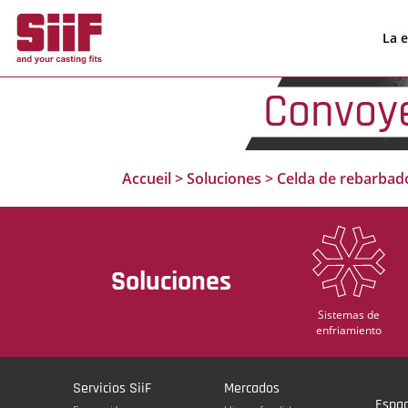
Panel de gestión de cookies
La 
Convoye
Accueil
>
Soluciones
>
Celda de rebarbad
Soluciones
Sistemas de
enfriamiento
Servicios SiiF
Mercados
Espac