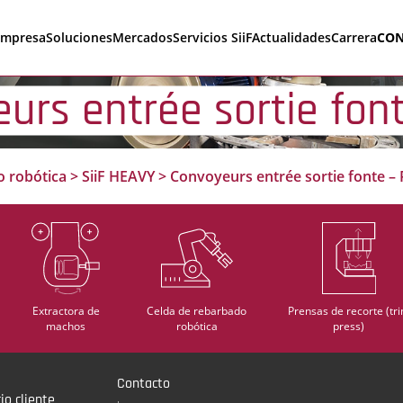
empresa
Soluciones
Mercados
Servicios SiiF
Actualidades
Carrera
CON
urs entrée sortie fon
o robótica
>
SiiF HEAVY
>
Convoyeurs entrée sortie fonte 
Extractora de
Celda de rebarbado
Prensas de recorte (tr
machos
robótica
press)
Contacto
io cliente