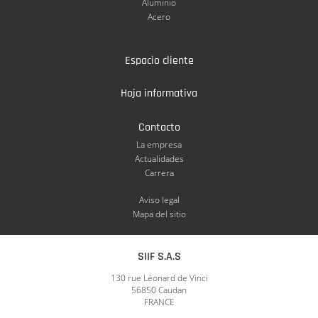
Aluminio
Acero
Espacio cliente
Hoja informativa
Contacto
La empresa
Actualidades
Carrera
Aviso legal
Mapa del sitio
SIIF S.A.S
130 rue Léonard de Vinci
56850 Caudan
FRANCE