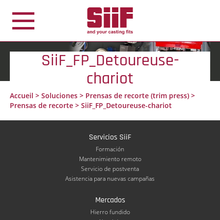
Panel de gestión de cookies
SiiF_FP_Detoureuse-
chariot
Accueil
>
Soluciones
>
Prensas de recorte (trim press)
>
Prensas de recorte
>
SiiF_FP_Detoureuse-chariot
Servicios SiiF
Formación
Mantenimiento remoto
Servicio de postventa
Asistencia para nuevas campañas
Mercados
Hierro fundido