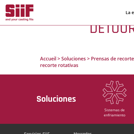
Panel de gestión de cookies
La 
DÉTOU
Accueil
>
Soluciones
>
Prensas de recorte
recorte rotativas
Soluciones
Sistemas de
enfriamiento