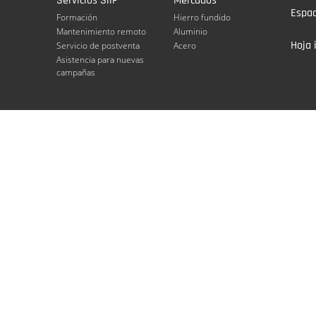
Servicios SiiF
Mercados
Espac
Formación
Hierro fundido
Mantenimiento remoto
Aluminio
Hoja 
Servicio de postventa
Acero
Asistencia para nuevas
campañas