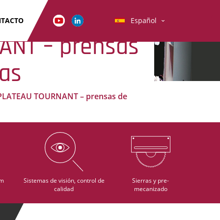
TACTO
Español
ANT – prensas
vas
PLATEAU TOURNANT – prensas de
im
Sistemas de visión, control de
Sierras y pre-
calidad
mecanizado