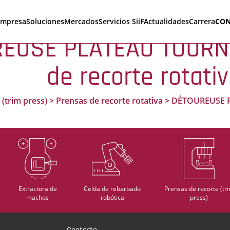
empresa
Soluciones
Mercados
Servicios SiiF
Actualidades
Carrera
CON
REUSE PLATEAU TOURN
de recorte rotati
 (trim press)
>
Prensas de recorte rotativa
>
DÉTOUREUSE 
Extractora de
Celda de rebarbado
Prensas de recorte (tr
machos
robótica
press)