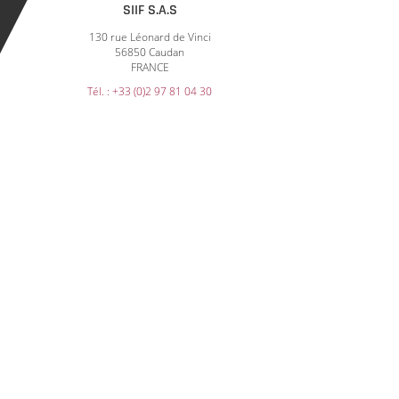
SIIF S.A.S
130 rue Léonard de Vinci
56850 Caudan
FRANCE
Tél. : +33 (0)2 97 81 04 30