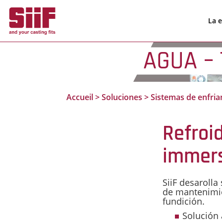
Panel de gestión de cookies
La 
AGUA – 
Accueil
>
Soluciones
>
Sistemas de enfri
Refroi
immers
SiiF desaroll
de mantenimie
fundición.
Solución