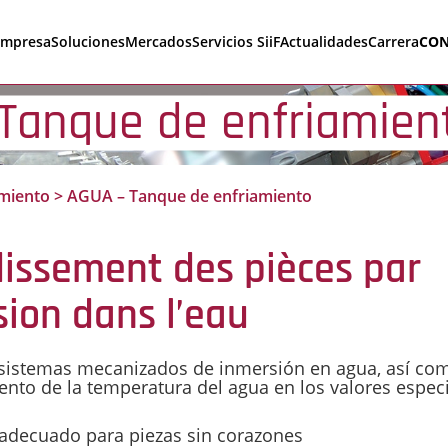
empresa
Soluciones
Mercados
Servicios SiiF
Actualidades
Carrera
CON
Tanque de enfriamien
amiento
>
AGUA – Tanque de enfriamiento
dissement des pièces par
ion dans l’eau
a sistemas mecanizados de inmersión en agua, así co
nto de la temperatura del agua en los valores especi
 adecuado para piezas sin corazones