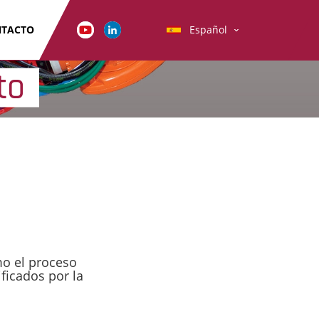
TACTO
Español
to
mo el proceso
ficados por la