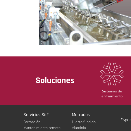
Soluciones
Sistemas de
enfriamiento
Servicios SiiF
Mercados
Espac
Formación
Hierro fundido
Mantenimiento remoto
Aluminio