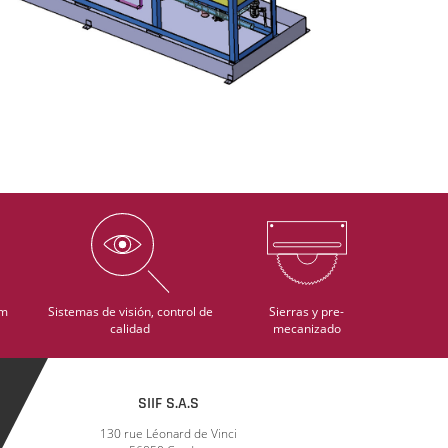
im
Sistemas de visión, control de
Sierras y pre-
calidad
mecanizado
SIIF S.A.S
130 rue Léonard de Vinci