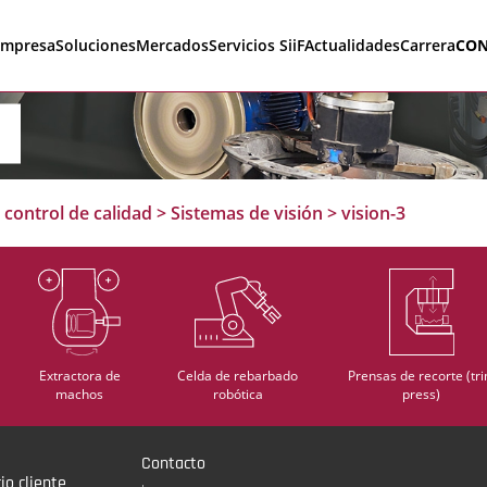
empresa
Soluciones
Mercados
Servicios SiiF
Actualidades
Carrera
CON
 control de calidad
>
Sistemas de visión
>
vision-3
Extractora de
Celda de rebarbado
Prensas de recorte (tr
machos
robótica
press)
Contacto
io cliente