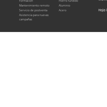
Formación
Hierro fundido
Mantenimiento remoto
Aluminio
Hoja 
Servicio de postventa
Acero
Asistencia para nuevas
campañas