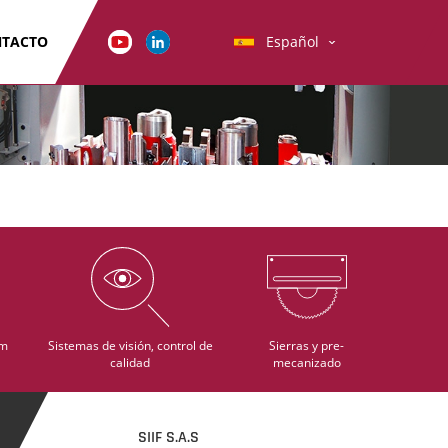
TACTO
Español
im
Sistemas de visión, control de
Sierras y pre-
calidad
mecanizado
SIIF S.A.S