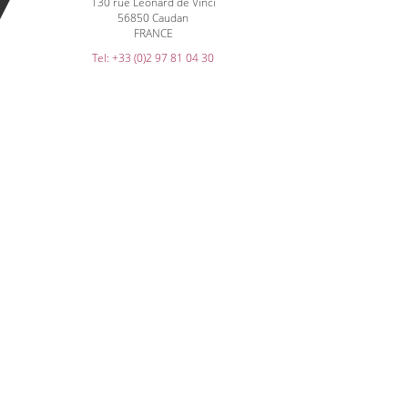
130 rue Léonard de Vinci
56850 Caudan
FRANCE
Tel: +33 (0)2 97 81 04 30